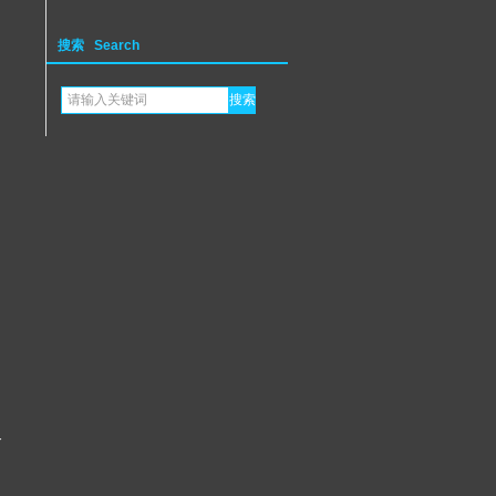
搜索 Search
司
务