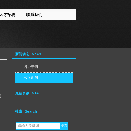
人才招聘
联系我们
新闻动态 News
行业新闻
公司新闻
最新资讯 New
国
搜索 Search